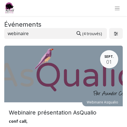
Événements
(4 trouvés)
SEPT.
01
Webinaire Asqualio
Webinaire présentation AsQualio
conf call
,