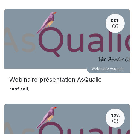
OCT.
06
Webinaire Asqualio
Webinaire présentation AsQualio
conf call
,
NOV.
03