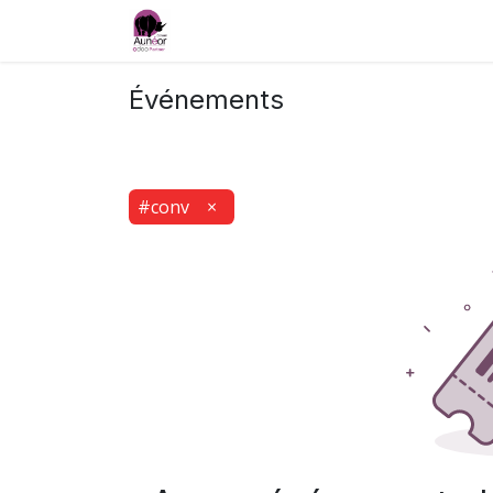
Accueil
Services
Formations et e-lea
Événements
#conv
×