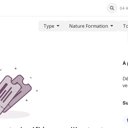
rning
Actualités et événements
A propos
Boutique
04 4
Con
Type
Nature Formation
To
À 
Dé
ve
Su