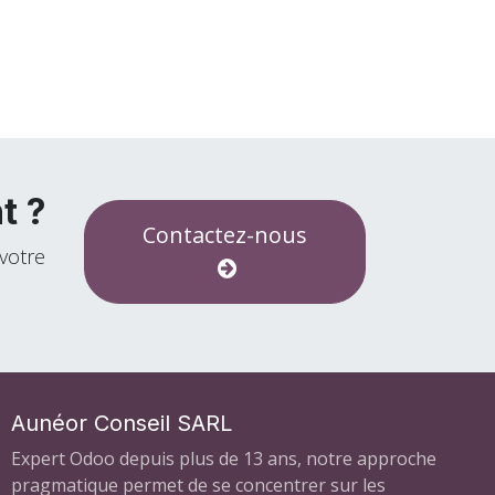
t ?
Contactez-nous
votre
Aunéor Conseil SARL
Expert Odoo depuis plus de 13 ans, notre approche
pragmatique permet de se concentrer sur les