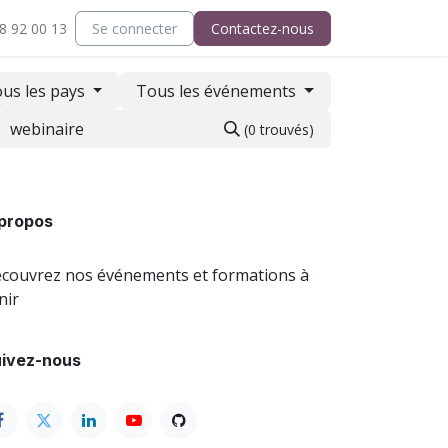
8 92 00 13
tact
Support
Se connecter
Contactez-nous
us les pays
Tous les événements
(0 trouvés)
propos
couvrez nos événements et formations à
nir
ivez-nous