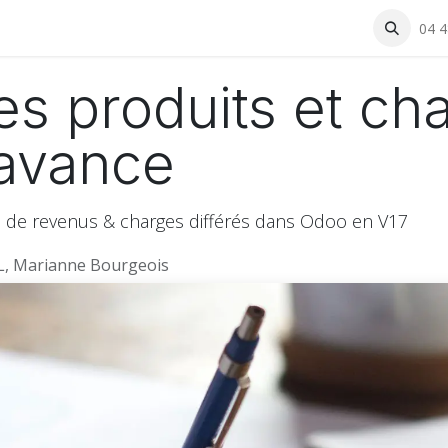
rning
Actualités et événements
A propos
Boutique
04 4
Con
es produits et ch
'avance
 de revenus & charges différés dans Odoo en V17
L, Marianne Bourgeois