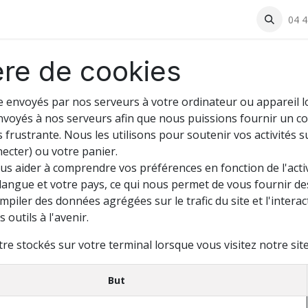
rning
Actualités et événements
A propos
Boutique
04 4
Con
ère de cookies
e envoyés par nos serveurs à votre ordinateur ou appareil lo
voyés à nos serveurs afin que nous puissions fournir un con
rustrante. Nous les utilisons pour soutenir vos activités s
ecter) ou votre panier.
s aider à comprendre vos préférences en fonction de l'activ
 langue et votre pays, ce qui nous permet de vous fournir de
iler des données agrégées sur le trafic du site et l'interact
 outils à l'avenir.
re stockés sur votre terminal lorsque vous visitez notre site
But