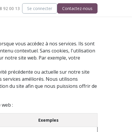
8 92 00 13
tact
Support
Se connecter
Contactez-nous
rsque vous accédez à nos services. Ils sont
tenu contextuel. Sans cookies, l'utilisation
ur notre site web. Par exemple, votre
ité précédente ou actuelle sur notre site
s services améliorés. Nous utilisons
ion du site afin que nous puissions offrir de
 web :
Exemples