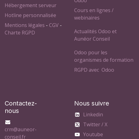
Odoo
Hébergement serveur
Cours en lignes /
Hotline personnalisée
webinaires
Mentions légales
-
CGV
-
Actualités Odoo et
Charte RGPD
Aunéor Conseil
Odoo pour les
organismes de formation
RGPD avec Odoo
Contactez-
Nous suivre
nous
Linkedin
Twitter / X
crm@auneor-
Youtube
conseil.fr