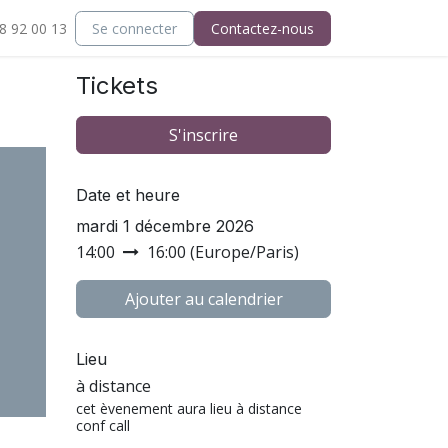
8 92 00 13
tact
Support
Se connecter
Contactez-nous
Tickets
S'inscrire
Date et heure
mardi 1 décembre 2026
14:00
16:00
(
Europe/Paris
)
Ajouter au calendrier
Lieu
à distance
cet èvenement aura lieu à distance
conf call