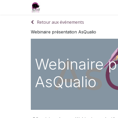
Accueil
Services
Formations et e-lea
Retour aux événements
Webinaire présentation AsQualio
Webinaire p
AsQualio