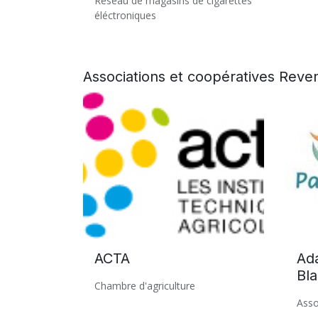
Réseau de magasins de cigarettes
éléctroniques
Associations et coopératives
Reven
ACTA
Ada
Bla
Chambre d'agriculture
Asso