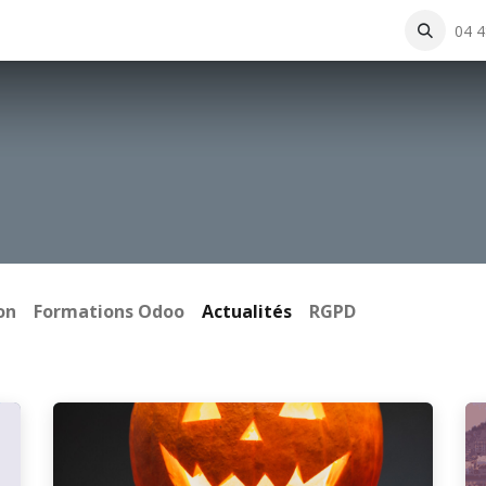
rning
Actualités et événements
A propos
Boutique
04 4
Con
on
Formations Odoo
Actualités
RGPD